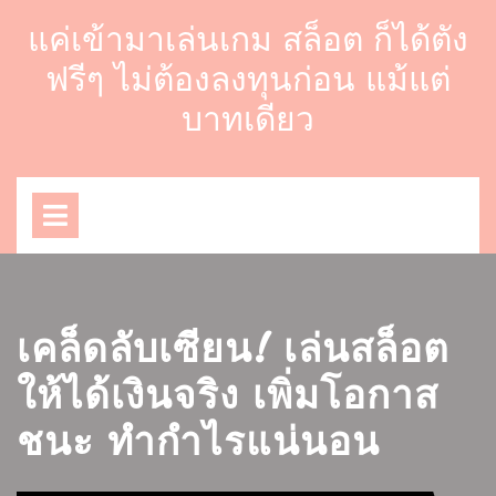
Skip
แค่เข้ามาเล่นเกม สล็อต ก็ได้ตัง
to
content
ฟรีๆ ไม่ต้องลงทุนก่อน แม้แต่
บาทเดียว
Open
Menu
เคล็ดลับเซียน! เล่นสล็อต
ให้ได้เงินจริง เพิ่มโอกาส
ชนะ ทำกำไรแน่นอน