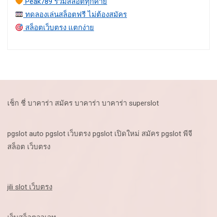
Peak789 รวมสล็อตทุกค่าย
ทดลองเล่นสล็อตฟรี ไม่ต้องสมัคร
สล็อตเว็บตรง แตกง่าย
เช็ก ชี่ บาคาร่า
สมัคร บาคาร่า
บาคาร่า
superslot
pgslot auto
pgslot เว็บตรง
pgslot เปิดใหม่
สมัคร pgslot
พีจี
สล็อต เว็บตรง
jili slot เว็บตรง