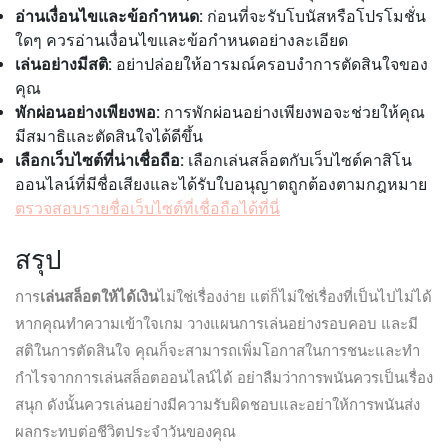
อ่านเงื่อนไขและข้อกำหนด:
ก่อนที่จะรับโบนัสหรือโปรโมชั่น
ใดๆ ควรอ่านเงื่อนไขและข้อกำหนดอย่างละเอียด
เล่นอย่างมีสติ:
อย่าปล่อยให้อารมณ์ครอบงำการตัดสินใจของ
คุณ
พักผ่อนอย่างเพียงพอ:
การพักผ่อนอย่างเพียงพอจะช่วยให้คุณ
มีสมาธิและตัดสินใจได้ดีขึ้น
เลือกเว็บไซต์ที่น่าเชื่อถือ:
เลือกเล่นสล็อตกับเว็บไซต์คาสิโน
ออนไลน์ที่มีชื่อเสียงและได้รับใบอนุญาตถูกต้องตามกฎหมาย
ตรวจสอบรายชื่อเว็บไซต์ที่เชื่อถือได้ที่นี่
สรุป
การ
เล่นสล็อตให้ได้เงิน
ไม่ใช่เรื่องง่าย แต่ก็ไม่ใช่เรื่องที่เป็นไปไม่ได้
หากคุณทำความเข้าใจเกม วางแผนการเล่นอย่างรอบคอบ และมี
สติในการตัดสินใจ คุณก็จะสามารถเพิ่มโอกาสในการชนะและทำ
กำไรจากการเล่นสล็อตออนไลน์ได้ อย่าลืมว่าการพนันควรเป็นเรื่อง
สนุก ดังนั้นควรเล่นอย่างมีความรับผิดชอบและอย่าให้การพนันส่ง
ผลกระทบต่อชีวิตประจำวันของคุณ