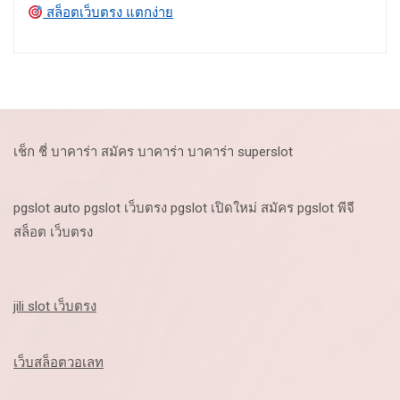
สล็อตเว็บตรง แตกง่าย
เช็ก ชี่ บาคาร่า
สมัคร บาคาร่า
บาคาร่า
superslot
pgslot auto
pgslot เว็บตรง
pgslot เปิดใหม่
สมัคร pgslot
พีจี
สล็อต เว็บตรง
jili slot เว็บตรง
เว็บสล็อตวอเลท