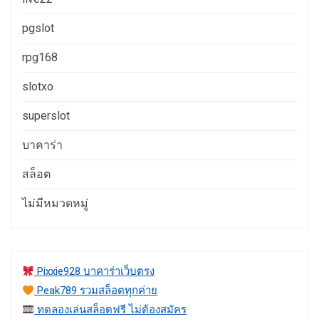
pgslot
rpg168
slotxo
superslot
บาคาร่า
สล็อต
ไม่มีหมวดหมู่
Pixxie928 บาคาร่าเว็บตรง
Peak789 รวมสล็อตทุกค่าย
ทดลองเล่นสล็อตฟรี ไม่ต้องสมัคร