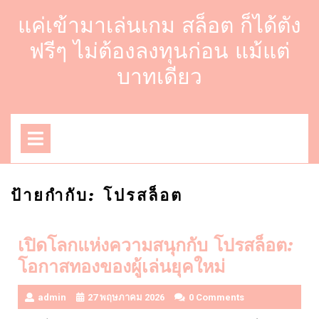
Skip
แค่เข้ามาเล่นเกม สล็อต ก็ได้ตัง
to
content
ฟรีๆ ไม่ต้องลงทุนก่อน แม้แต่
บาทเดียว
Open
Menu
ป้ายกำกับ:
โปรสล็อต
เปิดโลกแห่งความสนุกกับ โปรสล็อต:
โอกาสทองของผู้เล่นยุคใหม่
admin
27 พฤษภาคม 2026
0 Comments