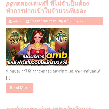
pgทดลองเล่นฟรี ที่ไม่จำเป็นต้อง
ทำการฝากเข้าในจำนวนที่เยอะ
admin
1 พฤศจิกายน 2022
0 Comments
ที่เว็บของเราได้นำการทดลองเล่นฟรีตามเกมต่างๆมานี้บอกได้
[…]
Read
Read More
More