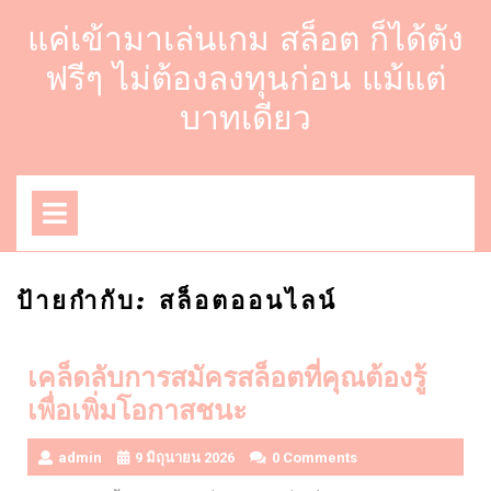
Skip
แค่เข้ามาเล่นเกม สล็อต ก็ได้ตัง
to
content
ฟรีๆ ไม่ต้องลงทุนก่อน แม้แต่
บาทเดียว
Open
Menu
ป้ายกำกับ:
สล็อตออนไลน์
เคล็ดลับการสมัครสล็อตที่คุณต้องรู้
เพื่อเพิ่มโอกาสชนะ
admin
9 มิถุนายน 2026
0 Comments