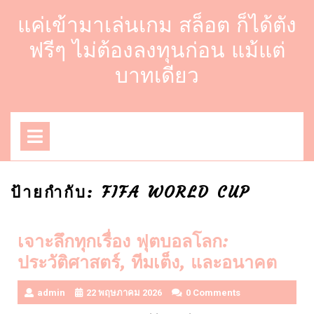
Skip
แค่เข้ามาเล่นเกม สล็อต ก็ได้ตัง
to
content
ฟรีๆ ไม่ต้องลงทุนก่อน แม้แต่
บาทเดียว
Open
Menu
ป้ายกำกับ:
FIFA WORLD CUP
เจาะลึกทุกเรื่อง ฟุตบอลโลก:
ประวัติศาสตร์, ทีมเต็ง, และอนาคต
admin
22 พฤษภาคม 2026
0 Comments