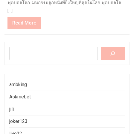
ฟุตบอลโลก: มหกรรมลูกหนังที่ยิ่งใหญ่ที่สุดในโลก ฟุตบอลโล
[…]
Read
Read More
More
ค้นหา
ambking
Askmebet
jili
joker123
live22